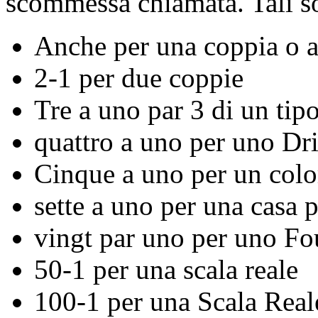
scommessa chiamata. Tali so
Anche per una coppia o ad
2-1 per due coppie
Tre a uno par 3 di un tip
quattro a uno per uno Dri
Cinque a uno per un colo
sette a uno per una casa 
vingt par uno per uno Fo
50-1 per una scala reale
100-1 per una Scala Real