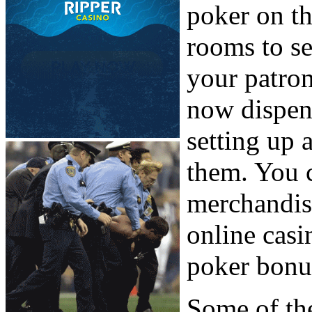
poker on th
rooms to se
your patron
now dispen
setting up 
them. You c
merchandis
online casi
poker bonu
Some of the