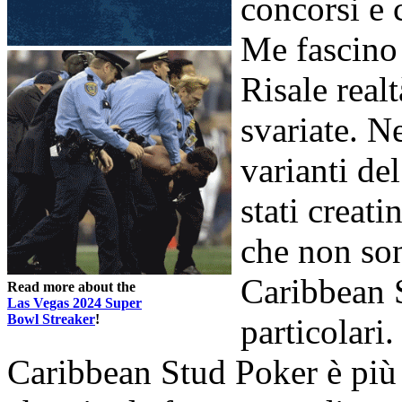
concorsi e 
Me fascino 
Risale realt
svariate. N
varianti de
stati creat
che non so
Caribbean S
Read more about the
Las Vegas 2024 Super
Bowl Streaker
!
particolari
Caribbean Stud Poker è più 