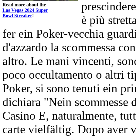
prescinder
Read more about the
Las Vegas 2024 Super
Bowl Streaker
!
è più stret
fer ein Poker-vecchia guardi
d'azzardo la scommessa cont
altro. Le mani vincenti, so
poco occultamento o altri t
Poker, si sono tenuti ein pr
dichiara "Nein scommesse di 
Casino E, naturalmente, tutt
carte vielfältig. Dopo aver 