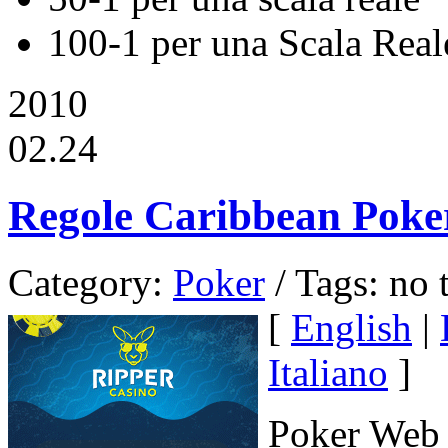
100-1 per una Scala Real
2010
02.24
Regole Caribbean Poker
Category:
Poker
/ Tags: no 
[
English
|
Italiano
]
Poker Web è