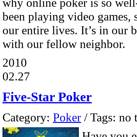
why online poker is so well
been playing video games, 
our entire lives. It’s in ou
with our fellow neighbor.
2010
02.27
Five-Star Poker
Category:
Poker
/ Tags: no 
Have you e