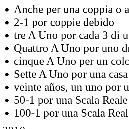
Anche per una coppia o ad
2-1 por coppie debido
tre A Uno por cada 3 di u
Quattro A Uno por uno dr
cinque A Uno per un col
Sette A Uno por una casa
veinte años, un uno por 
50-1 por una Scala Reale
100-1 por una Scala Real