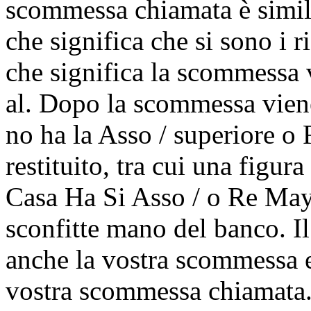
scommessa chiamata è simile 
che significa che si sono i
che significa la scommessa
al. Dopo la scommessa viene 
no ha la Asso / superiore o
restituito, tra cui una figura
Casa Ha Si Asso / o Re May
sconfitte mano del banco. I
anche la vostra scommessa e
vostra scommessa chiamata. 