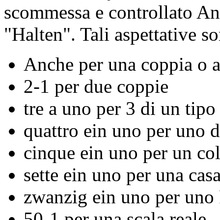
scommessa e controllato An
"Halten". Tali aspettative s
Anche per una coppia o ad
2-1 per due coppie
tre a uno per 3 di un tipo
quattro ein uno per uno d
cinque ein uno per un co
sette ein uno per una cas
zwanzig ein uno per uno 
50-1 per una scala reale