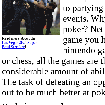
to partying
events. Wh
poker? Net 
game you h
Read more about the
Las Vegas 2024 Super
Bowl Streaker
!
nintendo ga
or chess, all the games are 
considerable amount of abil
The task of defeating an op
out to be much better at pok