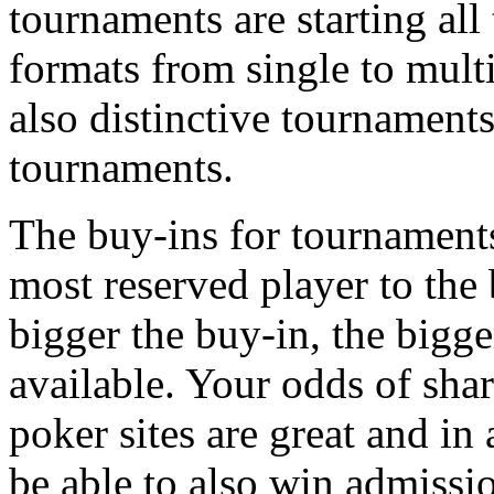
tournaments are starting all
formats from single to mult
also distinctive tournament
tournaments.
The buy-ins for tournaments
most reserved player to the 
bigger the buy-in, the bigge
available. Your odds of shar
poker sites are great and in
be able to also win admissi