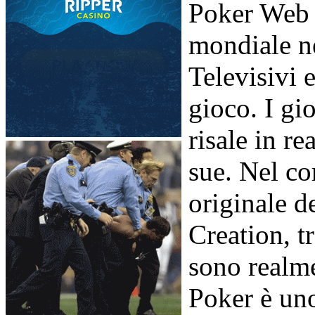
Poker Web d
mondiale ne
Televisivi 
gioco. I gi
risale in re
sue. Nel co
originale d
Creation, t
sono realm
Poker è uno