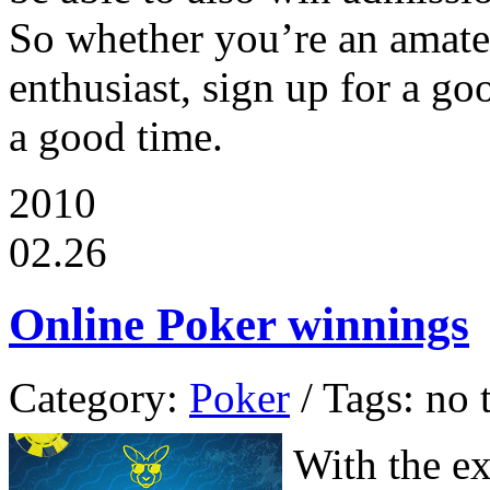
So whether you’re an amate
enthusiast, sign up for a g
a good time.
2010
02.26
Online Poker winnings
Category:
Poker
/ Tags: no 
With the ex