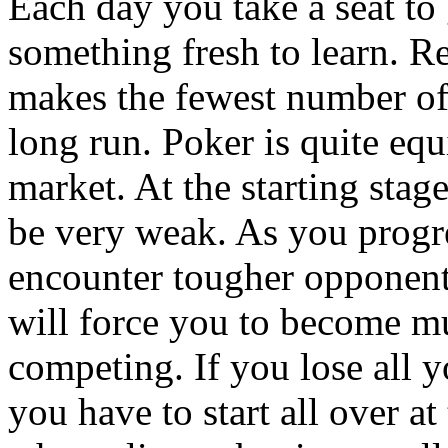
Each day you take a seat to
something fresh to learn. Re
makes the fewest number of
long run. Poker is quite eq
market. At the starting stag
be very weak. As you progre
encounter tougher opponent
will force you to become mu
competing. If you lose all y
you have to start all over at