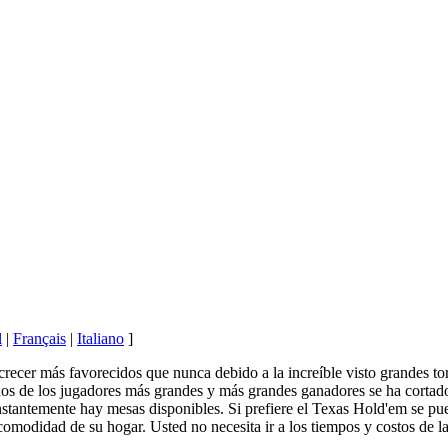
l
|
Français
|
Italiano
]
crecer más favorecidos que nunca debido a la increíble visto grandes t
 de los jugadores más grandes y más grandes ganadores se ha cortado su
nstantemente hay mesas disponibles. Si prefiere el Texas Hold'em se pue
comodidad de su hogar. Usted no necesita ir a los tiempos y costos de la