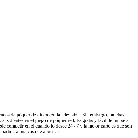
orneos de póquer de dinero en la televisión. Sin embargo, muchas
s dientes en el juego de póquer red. Es gratis y fácil de unirse a
de competir en él cuando lo desee 24 / 7 y la mejor parte es que son
 partida a una casa de apuestas.