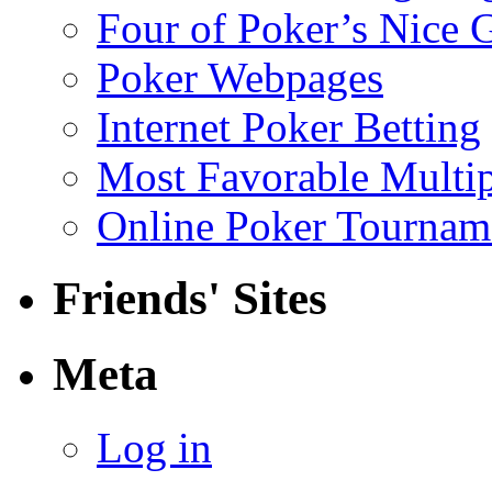
Four of Poker’s Nice 
Poker Webpages
Internet Poker Betting
Most Favorable Multi
Online Poker Tournam
Friends' Sites
Meta
Log in