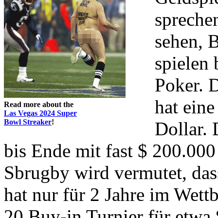
spreche
sehen, 
spielen
Poker. 
hat ein
Read more about the
Las Vegas 2024 Super
Bowl Streaker
!
Dollar.
bis Ende mit fast $ 200.000
Sbrugby wird vermutet, das
hat nur für 2 Jahre im Wett
20 Buy-in Turnier für etwa 