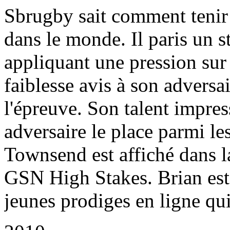
Sbrugby sait comment tenir 
dans le monde. Il paris un st
appliquant une pression sur 
faiblesse avis à son adversai
l'épreuve. Son talent impres
adversaire le place parmi l
Townsend est affiché dans l
GSN High Stakes. Brian es
jeunes prodiges en ligne qu