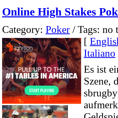
Online High Stakes Pok
Category:
Poker
/ Tags: no 
[
Englis
Italiano
Es ist e
Szene, 
sbrugby
aufmerk
Geldspie