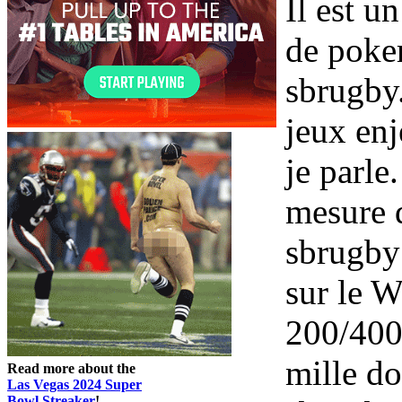
Il est u
de poker
sbrugby.
jeux enj
je parle
mesure 
sbrugby 
sur le 
200/400
mille do
Read more about the
Las Vegas 2024 Super
Bowl Streaker
!