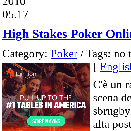
2010
05.17
High Stakes Poker Onli
Category:
Poker
/ Tags: no 
[
Englis
C'è un r
scena de
sbrugby 
alta pos