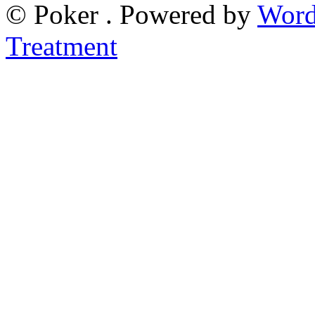
© Poker . Powered by
Word
Treatment