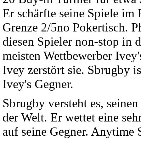
Er schärfte seine Spiele i
Grenze 2/5no Pokertisch. P
diesen Spieler non-stop in 
meisten Wettbewerber Ivey'
Ivey zerstört sie. Sbrugby i
Ivey's Gegner.
Sbrugby versteht es, seine
der Welt. Er wettet eine seh
auf seine Gegner. Anytime 