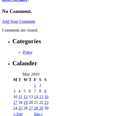
No Comment.
Add Your Comment
Comments are closed.
Categories
Poker
Calander
May 2010
M
T
W
T
F
S
S
1
2
3
4
5
6
7
8
9
10
11
12
13
14
15
16
17
18
19
20
21
22
23
24
25
26
27
28
29
30
« Apr
Jun »