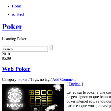
Home
rss feed
Poker
Learning Poker
2010
05.09
Web Poker
Category:
Poker
/ Tags: no tag /
Add Comment
[
English
]
Le jeu sur le poker a une cr
de gens ignorent que beaucoup
poker internet et il ya toujo
partie est que vous pouvez pa