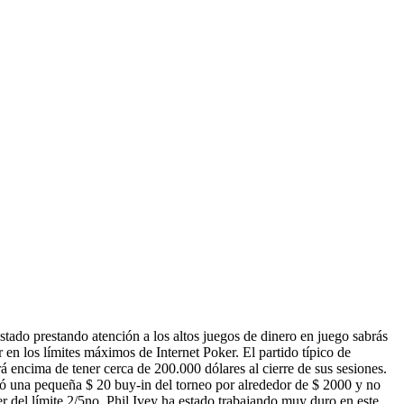
tado prestando atención a los altos juegos de dinero en juego sabrás
n los límites máximos de Internet Poker. El partido típico de
encima de tener cerca de 200.000 dólares al cierre de sus sesiones.
nó una pequeña $ 20 buy-in del torneo por alrededor de $ 2000 y no
er del límite 2/5no. Phil Ivey ha estado trabajando muy duro en este