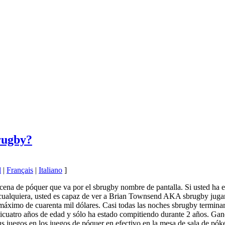
rugby?
l
|
Français
|
Italiano
]
ena de póquer que va por el sbrugby nombre de pantalla. Si usted ha es
cualquiera, usted es capaz de ver a Brian Townsend AKA sbrugby jugar e
ximo de cuarenta mil dólares. Casi todas las noches sbrugby terminará 
ticuatro años de edad y sólo ha estado compitiendo durante 2 años. Ga
sus juegos en los juegos de póquer en efectivo en la mesa de sala de pók