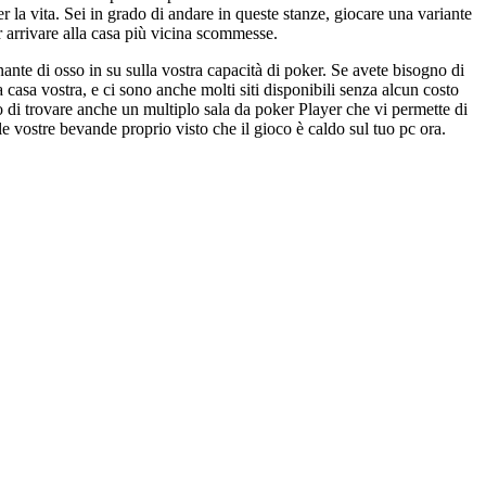
la vita. Sei in grado di andare in queste stanze, giocare una variante
r arrivare alla casa più vicina scommesse.
nte di osso in su sulla vostra capacità di poker. Se avete bisogno di
 casa vostra, e ci sono anche molti siti disponibili senza alcun costo
o di trovare anche un multiplo sala da poker Player che vi permette di
le vostre bevande proprio visto che il gioco è caldo sul tuo pc ora.