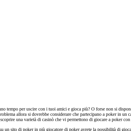
nno tempo per uscire con i tuoi amici e gioca più? O forse non si dispon
problema allora si dovrebbe considerare che partecipano a poker in un ca
coprire una varietà di casinò che vi permettono di giocare a poker con a
u un sito di poker in più giocatore di poker avrete la possibilità di gio