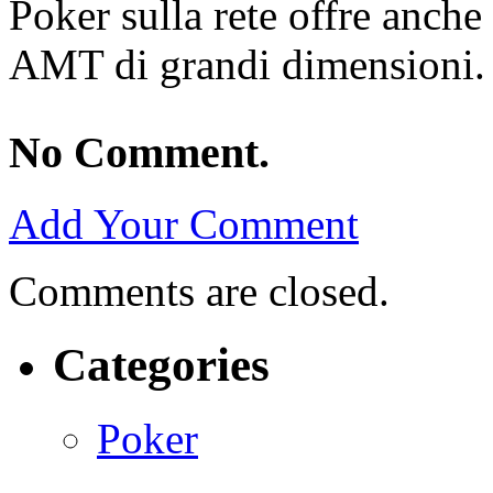
Poker sulla rete offre anche
AMT di grandi dimensioni. d
No Comment.
Add Your Comment
Comments are closed.
Categories
Poker