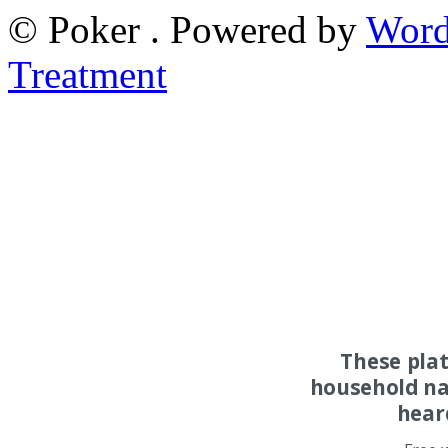
© Poker . Powered by
Word
Treatment
These pla
household na
hear