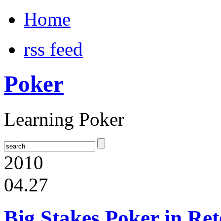
Home
rss feed
Poker
Learning Poker
2010
04.27
Big Stakes Poker in Ret