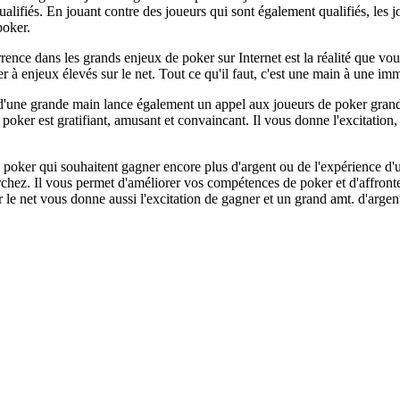
alifiés. En jouant contre des joueurs qui sont également qualifiés, les 
poker.
nce dans les grands enjeux de poker sur Internet est la réalité que vous
 à enjeux élevés sur le net. Tout ce qu'il faut, c'est une main à une im
n d'une grande main lance également un appel aux joueurs de poker gran
poker est gratifiant, amusant et convaincant. Il vous donne l'excitation,
 poker qui souhaitent gagner encore plus d'argent ou de l'expérience d'
hez. Il vous permet d'améliorer vos compétences de poker et d'affronte
 le net vous donne aussi l'excitation de gagner et un grand amt. d'argent