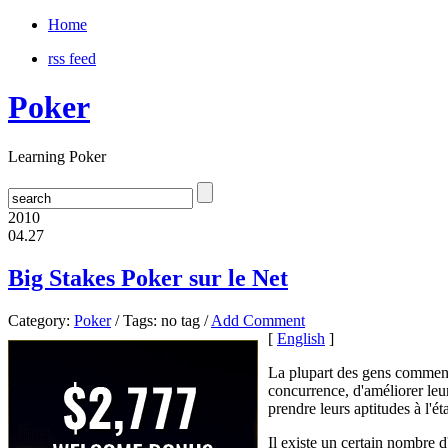
Home
rss feed
Poker
Learning Poker
2010
04.27
Big Stakes Poker sur le Net
Category:
Poker
/ Tags: no tag /
Add Comment
[
English
]
La plupart des gens commence
concurrence, d'améliorer leu
prendre leurs aptitudes à l'é
Il existe un certain nombre d