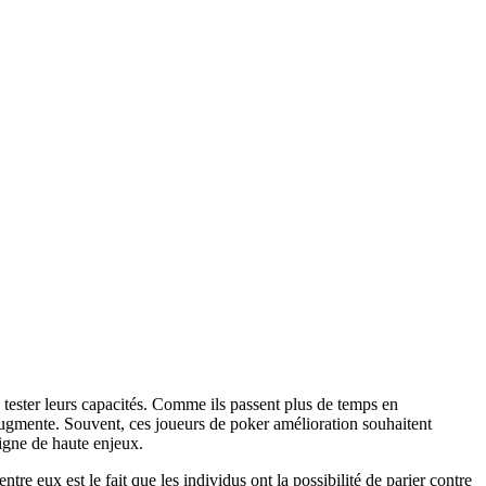
tester leurs capacités. Comme ils passent plus de temps en
augmente. Souvent, ces joueurs de poker amélioration souhaitent
ligne de haute enjeux.
tre eux est le fait que les individus ont la possibilité de parier contre