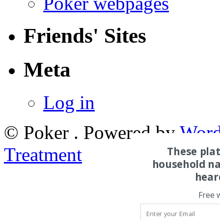
Poker webpages
Friends' Sites
Meta
Log in
© Poker . Powered by
Word
Treatment
These pla
household na
hear
Free 