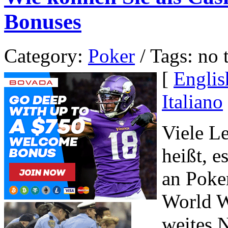
Bonuses
Category:
Poker
/ Tags: no 
[
Englis
Italiano
Viele Le
heißt, e
an Poke
World W
weites 