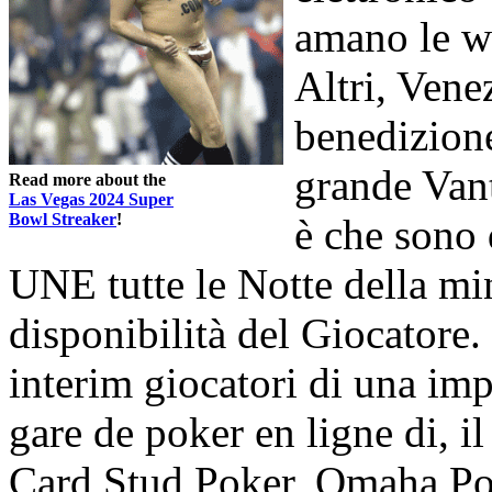
amano le w
Altri, Vene
benedizione
grande Vant
Read more about the
Las Vegas 2024 Super
Bowl Streaker
!
è che sono 
UNE tutte le Notte della mi
disponibilità del Giocatore.
interim giocatori di una i
gare de poker en ligne di, 
Card Stud Poker, Omaha Pok