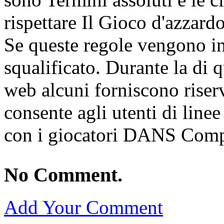
rispettare Il Gioco d'azzard
Se queste regole vengono inf
squalificato. Durante la di 
web alcuni forniscono riser
consente agli utenti di linee
con i giocatori DANS Comp
No Comment.
Add Your Comment