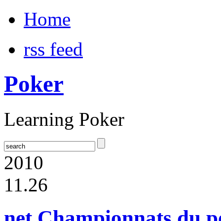
Home
rss feed
Poker
Learning Poker
2010
11.26
net Championnats du p