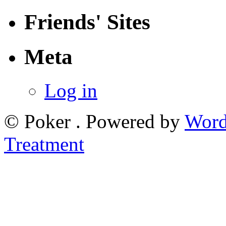
Friends' Sites
Meta
Log in
© Poker . Powered by
Word
Treatment