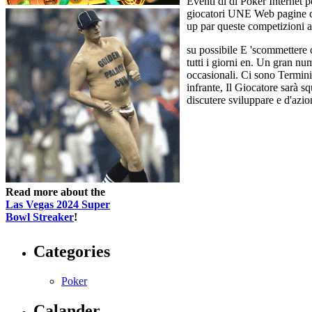
Eventi di di Poker Internet p
giocatori UNE Web pagine che
up par queste competizioni 
su possibile E 'scommettere c
tutti i giorni en. Un gran nu
occasionali. Ci sono Termini 
infrante, Il Giocatore sarà s
discutere sviluppare e d'az
Read more about the
Las Vegas 2024 Super
Bowl Streaker
!
Categories
Poker
Calander