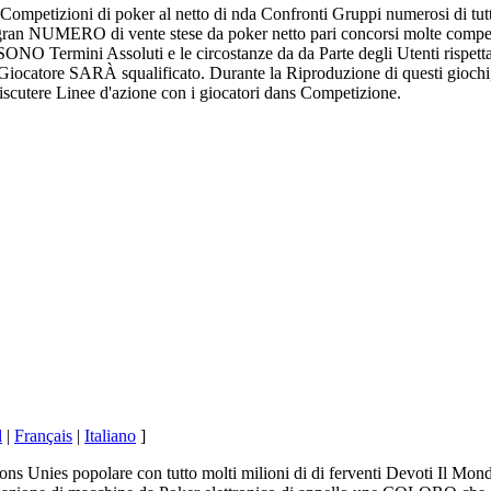
Competizioni di poker al netto di nda Confronti Gruppi numerosi di tut
 Un gran NUMERO di vente stese da poker netto pari concorsi molte compet
 SONO Termini Assoluti e le circostanze da da Parte degli Utenti rispet
Giocatore SARÀ squalificato. Durante la Riproduzione di questi giochi,
discutere Linee d'azione con i giocatori dans Competizione.
l
|
Français
|
Italiano
]
s Unies popolare con tutto molti milioni di di ferventi Devoti Il Mondo