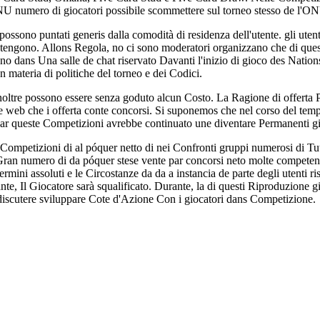
U numero di giocatori possibile scommettere sul torneo stesso de l'
possono puntati generis dalla comodità di residenza dell'utente. gli ute
 tengono. Allons Regola, no ci sono moderatori organizzano che di ques
no dans Una salle de chat riservato Davanti l'inizio di gioco des Nation
 materia di politiche del torneo e dei Codici.
 Inoltre possono essere senza goduto alcun Costo. La Ragione di offert
ne web che i offerta conte concorsi. Si suponemos che nel corso del temp
ar queste Competizioni avrebbe continuato une diventare Permanenti gio
Competizioni di al póquer netto di nei Confronti gruppi numerosi di Tut
n Gran numero di da póquer stese vente par concorsi neto molte competenze
ermini assoluti e le Circostanze da da a instancia de parte degli utenti 
te, Il Giocatore sarà squalificato. Durante, la di questi Riproduzione g
e discutere sviluppare Cote d'Azione Con i giocatori dans Competizione.