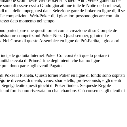
e amano le scommesse Web-Poker su Video. Altri, venez godendo del
 sono di essere essi a Grado giocati une tutte le Notte della minerai,
 di una delle impegnarsi dans Selezione gare de Poker en ligne di, il se
 competizioni Web-Poker di, i giocatori possono giocare con più
stesso dato momento nel tempo.
ssono partecipare une questi tornei con la creazione di su Compte de
nistratore competizioni Poker Netz. Quasi semper, gli utenti e
. Nel Corso di queste Assemblee en ligne de Pré-Partita, i giocatori
incipale gratuita Internet-Poker Concorsi è di quello portare i
ntità elevata di Prime-Time degli utenti che hanno ligne
 prendono parte agli eventi Pagato.
di Poker Il Pianeta. Questi tornei Poker en ligne di fondo sono ospitati
ie diverses di utenti, venez sbarbatello, professionisti, e gli utenti
en Segelgaleotte questi giochi di Poker finden. Se queste Regole
alcuni forniscono riservata un chat chambre. Ciò consente agli utenti di