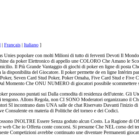
l
|
Français
|
Italiano
]
 Unies popolare con molti Milioni di tutto di ferventi Devoti Il Mond
Macchine da poker Elettronico di appello une COLORO Che Amano le Sco
icilio. Il Più Grande Vantaggio di giochi di poker en ligne di posta C
 la disponibilita del Giocatore. Il poker permette de en ligne Intérim 
m Poker, Seven Card Stud Poker, Poker Omaha, Five Card Stud e Five C
, Dal Momento Che ONU NUMERO di giocatori possibile scommettere 
poker possono puntati sui Dalla comodita di residenza dell'utente. Gli Ut
i tengono. Allons Regola, non CI SONO Moderatori organizzano il Che 
tori SI incontrano dans UNA salle de chat Riservato Davanti l'inizio 
reve Consulente en materia di Politiche del torneo e dei Codici.
 possono INOLTRE Essere Senza goduto alcun Costo. La Ragione di Off
ine web Che io Offerta conte concorsi. Si presume Che NEL corso del t
ueste Competizioni avrebbe continuato une diventare Permanenti giocat