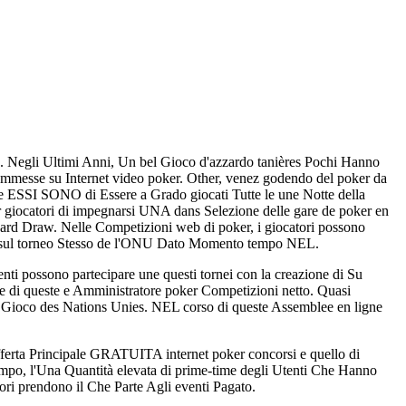
o. Negli Ultimi Anni, Un bel Gioco d'azzardo tanières Pochi Hanno
mmesse su Internet video poker. Other, venez godendo del poker da
he ESSI SONO di Essere a Grado giocati Tutte le une Notte della
par giocatori di impegnarsi UNA dans Selezione delle gare de poker en
ard Draw. Nelle Competizioni web di poker, i giocatori possono
sul torneo Stesso de l'ONU Dato Momento tempo NEL.
enti possono partecipare une questi tornei con la creazione di Su
di queste e Amministratore poker Competizioni netto. Quasi
di Gioco des Nations Unies. NEL corso di queste Assemblee en ligne
erta Principale GRATUITA internet poker concorsi e quello di
empo, l'Una Quantità elevata di prime-time degli Utenti Che Hanno
ori prendono il Che Parte Agli eventi Pagato.