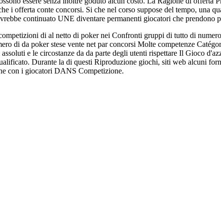
ossono essere senza inoltre goduto alcun costo. La Ragione di offerta Pri
 i offerta conte concorsi. Si che nel corso suppose del tempo, una quan
avrebbe continuato UNE diventare permanenti giocatori che prendono pa
ompetizioni di al netto di poker nei Confronti gruppi di tutto di numero
mero di da poker stese vente net par concorsi Molte competenze Catégorie 
assoluti e le circostanze da da parte degli utenti rispettare Il Gioco d
qualificato. Durante la di questi Riproduzione giochi, siti web alcuni for
ione con i giocatori DANS Competizione.