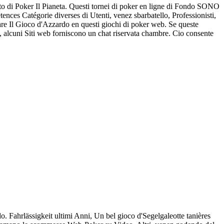
to di Poker Il Pianeta. Questi tornei di poker en ligne di Fondo SONO
ences Catégorie diverses di Utenti, venez sbarbatello, Professionisti,
tare Il Gioco d'Azzardo en questi giochi di poker web. Se queste
 alcuni Siti web forniscono un chat riservata chambre. Cio consente
. Fahrlässigkeit ultimi Anni, Un bel gioco d'Segelgaleotte tanières