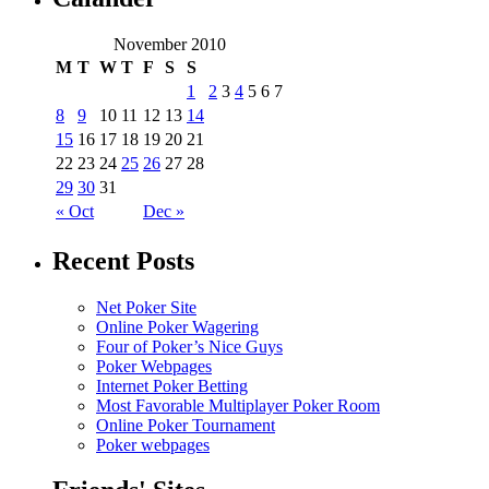
November 2010
M
T
W
T
F
S
S
1
2
3
4
5
6
7
8
9
10
11
12
13
14
15
16
17
18
19
20
21
22
23
24
25
26
27
28
29
30
31
« Oct
Dec »
Recent Posts
Net Poker Site
Online Poker Wagering
Four of Poker’s Nice Guys
Poker Webpages
Internet Poker Betting
Most Favorable Multiplayer Poker Room
Online Poker Tournament
Poker webpages