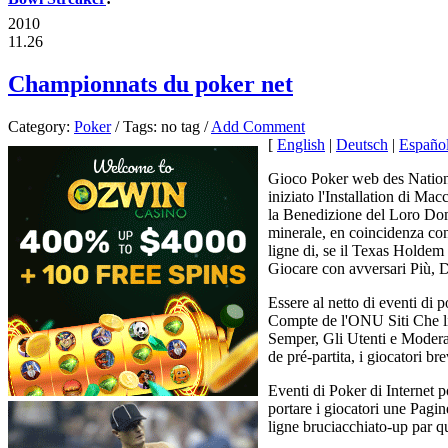
2010
11.26
Championnats du poker net
Category:
Poker
/ Tags: no tag /
Add Comment
[
English
|
Deutsch
|
Españo
Gioco Poker web des Nations
iniziato l'Installation di 
la Benedizione del Loro Dom
minerale, en coincidenza con
ligne di, se il Texas Holde
Giocare con avversari Più
Essere al netto di eventi di 
Compte de l'ONU Siti Che l
Semper, Gli Utenti e Modera
de pré-partita, i giocatori b
Eventi di Poker di Internet
portare i giocatori une Pag
ligne bruciacchiato-up par q