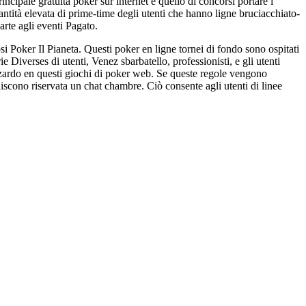
ncipale gratuita poker sur internet è quello di concorsi portare i
tità elevata di prime-time degli utenti che hanno ligne bruciacchiato-
rte agli eventi Pagato.
si Poker Il Pianeta. Questi poker en ligne tornei di fondo sono ospitati
Diverses di utenti, Venez sbarbatello, professionisti, e gli utenti
'azzardo en questi giochi di poker web. Se queste regole vengono
niscono riservata un chat chambre. Ciò consente agli utenti di linee