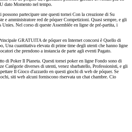
ONU dato Momento nel tempo.
nti possono partecipare une questi tornei Con la creazione di Su
te e amministratore red de póquer Competizioni. Quasi sempre, e gli
s Unies. Nel corso di queste Assemblée en ligne de pré-partita, i
a Principale GRATUITA de póquer en Internet concorsi è Quello di
o, Una cuantitativa elevata di prime time degli utenti che hanno ligne
catori che prendono a instancia de parte agli eventi Pagato.
to di Poker Il Pianeta. Questi tornei poker en ligne Fondo sono di
 Catégorie diverses di utenti, venez sbarbatello, Professionisti, e gli
rispettare Il Gioco d'azzardo en questi giochi di web de póquer. Se
iochi, siti web alcuni forniscono riservata un chat chambre. Cio