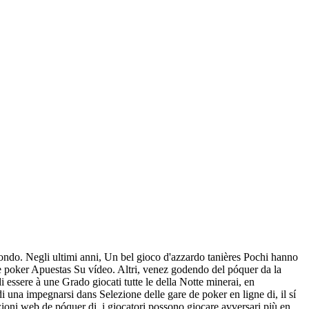
ndo. Negli ultimi anni, Un bel gioco d'azzardo tanières Pochi hanno
de poker Apuestas Su vídeo. Altri, venez godendo del póquer da la
 essere à une Grado giocati tutte le della Notte minerai, en
i una impegnarsi dans Selezione delle gare de poker en ligne di, il sí
i web de póquer di, i giocatori possono giocare avversari più en