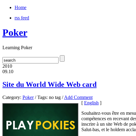
Home
rss feed
Poker
Learning Poker
2010
09.10
Site du World Wide Web card
Category:
Poker
/ Tags: no tag /
Add Comment
[
English
]
Souhaitez-vous être en mesu
compétences en recevant des 
inscrire à un site Web de p
Salut-bas, et le holdem accl