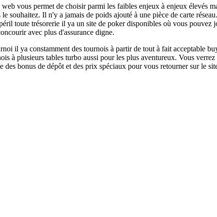
web vous permet de choisir parmi les faibles enjeux à enjeux élevés ma
le souhaitez. Il n'y a jamais de poids ajouté à une pièce de carte réseau.
péril toute trésorerie il ya un site de poker disponibles où vous pouvez 
 concourir avec plus d'assurance digne.
rnoi il ya constamment des tournois à partir de tout à fait acceptable buy
ois à plusieurs tables turbo aussi pour les plus aventureux. Vous verrez
me des bonus de dépôt et des prix spéciaux pour vous retourner sur le s