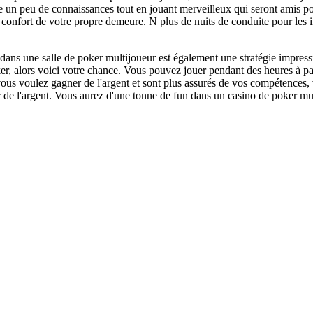
 un peu de connaissances tout en jouant merveilleux qui seront amis pou
 confort de votre propre demeure. N plus de nuits de conduite pour les 
t dans une salle de poker multijoueur est également une stratégie impress
ker, alors voici votre chance. Vous pouvez jouer pendant des heures à pa
 vous voulez gagner de l'argent et sont plus assurés de vos compétences
 de l'argent. Vous aurez d'une tonne de fun dans un casino de poker mul