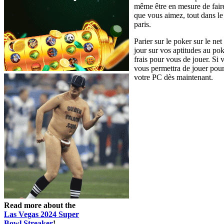
même être en mesure de faire
que vous aimez, tout dans le
paris.
Parier sur le poker sur le ne
jour sur vos aptitudes au po
frais pour vous de jouer. Si
vous permettra de jouer pour
votre PC dès maintenant.
Read more about the
Las Vegas 2024 Super
Bowl Streaker
!