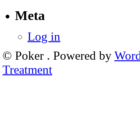
Meta
Log in
© Poker . Powered by
Word
Treatment