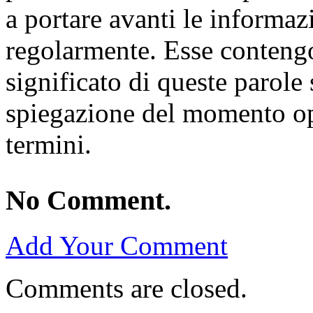
a portare avanti le informazi
regolarmente. Esse contengo
significato di queste parole 
spiegazione del momento opp
termini.
No Comment.
Add Your Comment
Comments are closed.