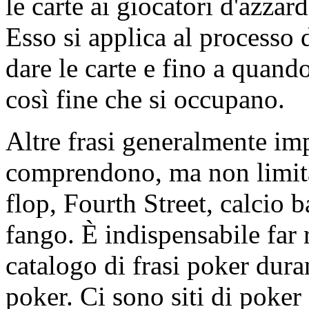
le carte ai giocatori d'azzar
Esso si applica al processo
dare le carte e fino a quand
così fine che si occupano.
Altre frasi generalmente imp
comprendono, ma non limita
flop, Fourth Street, calcio b
fango. È indispensabile far 
catalogo di frasi poker duran
poker. Ci sono siti di poke