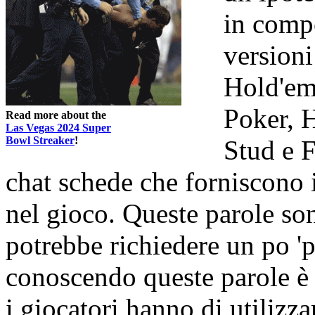
in compe
versioni
Hold'em
Poker, H
Read more about the
Las Vegas 2024 Super
Bowl Streaker
!
Stud e 
chat schede che forniscono i 
nel gioco. Queste parole so
potrebbe richiedere un po 'p
conoscendo queste parole è 
i giocatori hanno di utilizzar